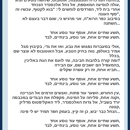
בתחנה המרכזית המנומנמת, אוטובוס, שלושה נוסעים ונהג,
עולה לנסיעה המאספת, אל נחל אלכסנדר הנכחד,
אחרי בית ליד, הפרדסים לוחשים לי: "בוא לקטוף, עכשיו זה
סוף העונה",
בסיבוב כפר הרוא"ה, אני מרגיש כי, שום דבר בעצם לא
השתנה...
תשע שתיים אחת, אוסף עוד נוסע אחד,
תשע שתיים אחת, אני נוסע, בינתיים, לבד.
אולי במעברות נפגוש את גבע, ואז את גדי, בקיבוץ מגל,
אמיר באולפן, נווה בחיק הטבע, אבל האוטובוס לא עוצר שם
בכלל,
ומה קורה בלהבות חביבה, ומי לועס את הגת באליכין?
בהמעפיל הם יושבים שם, עם הבירה,
תביא אחת, זה רק עשרה שקלים...
תשע שתיים אחת, אוסף עוד נוסע אחד,
תשע שתיים אחת, אני נוסע, בינתיים, לבד.
עין החורש, השער עוד פתוח, ואנשים זורמים אל הבריכה,
זקנה אחת, סליחה על המינוח, מקפלת את הבגדים במכבסה,
יורד בשביל, אל גדות האלכסנדר, ליד האקליפטוס מדליק
קטנה,
הנחל כבר יבש, כן זה קיץ, בעמק חפר תמיד יש לי פינה...
תשע שתיים אחת, אוסף עוד נוסע אחד,
תשע שתיים אחת, אני נוסע, בינתיים, לבד.