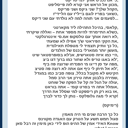
כי אנו נכניס אותך למייטריקס,
מכוון אל הראש אני קורא לזה פייסליפט,
הקהל שלך? שני גיקס ושני פריקס,
כשאני בפריז לוגם ביילי'ז עם הליידי'ז,
לפעמים אני תוהה למה לא נולדתי עם שני דיקס...
קלאסי, בהיכל התהילה ליד מקארטני,
כשלא התיימרתי להיות מספר אחת – ואללה שיקרתי,
לא רואה אותך עם טלסקופ אמ.סי אינטרגלקטי,
את הקקי הפיראטי ש'ך אפילו לא שמעתי,
כל כך וותיק תצמיד לי מטפלת תאילנדית,
מעשן יותר ממארלי בכנס של הולנדים,
היי כמו איזה סטארשיפ, אנ'לא בסופרסטאר שיט,
לא באגו טריפ ולא שחור כמו ברוך דגו ביצ',
מפה עד סן דייגו מי הפנדחו שרוצה פה ביף,
לא אל תיתן לי כיף אם אתה לא רוצה פה סטיצ',
הקיטש לא מקובל בכלל, צופה סביב כמו במגדל
שמירה בלבנון אתה טירון אני הרב סמל,
עולה על הגל זה קל על הפקה של שוחט,
אומלל אתה חי בסרט קומי – אתה בוראט,
אז בוא רק תן ריספקט למי שסלל את הדרך,
קרא לי מגה גלופלקס - נותן לך כדור לברך!
(רימיקס)
כל כך הרבה שנים מי היה מאמין
סגול חמש תשע על הטרק עם האגדה מקווינס
האידי אמין של ההיפ הופ לידי כאן מימין זה רבל סאן Know