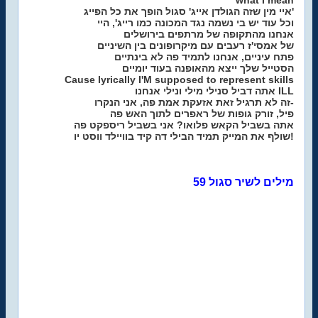
what I mean
איי מין שזה הגולדן אייג' סגול הופך את כל הפייג'
וכל עוד יש בי נשמה נגד המכונה כמו רייג', היי
אנחנו מהתקופה של מרתפים בירושלים
של אמסי'ז רעבים עם מיקרופונים בין השיניים
פתח עיניים, אנחנו לתמיד פה לא בינתיים
הסטייל שלך ייצא מהאופנה בעוד יומיים
Cause lyrically I'M supposed to represent skills
אתה דביל סנילי מילי ונילי אנחנו ILL
זה לא תרגיל זאת אזעקת אמת פה, אני הנקרו-
פיל, זורק גופות של ראפרים לתוך האש פה
אתה בשביל הקאש פלואו? אני בשביל ריספקט פה
שולף את המייק תמיד הבילי דה קיד בוויילד ווסט יו!
מילים לשיר סגול 59