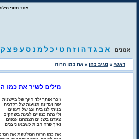
- מסד נתוני מיל
א
ב
ג
ד
ה
ו
ז
ח
ט
י
כ
ל
מ
נ
ס
ע
פ
צ
ק
אמנים
ראשי
»
סגיב כהן
» את כמו הרוח
מילים לשיר את כמו הר
זוכר אותך ילד חיוך של ביישנית
יפה ועדינה תנועות של רקדנית
בניתי לנו בית וגג של רעפים
ולי נתת כנפיים לגעת בשחקים
צעדנו בשניים הצמחנו ענפים
ואיך פרח הבית כשבאו ניצנים
את כמו הרוח המלטפת את המים