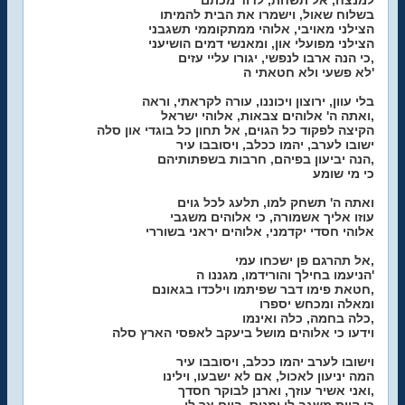
למנצח, אל תשחת, לדוד מכתם
בשלוח שאול, וישמרו את הבית להמיתו
הצילני מאויבי, אלוהי ממתקוממי תשגבני
הצילני מפועלי און, ומאנשי דמים הושיעני
כי הנה ארבו לנפשי, יגורו עליי עזים,
לא פשעי ולא חטאתי ה'
בלי עוון, ירוצון ויכוננו, עורה לקראתי, וראה
ואתה ה' אלוהים צבאות, אלוהי ישראל,
הקיצה לפקוד כל הגוים, אל תחון כל בוגדי און סלה
ישובו לערב, יהמו ככלב, ויסובבו עיר
הנה יביעון בפיהם, חרבות בשפתותיהם,
כי מי שומע
ואתה ה' תשחק למו, תלעג לכל גוים
עוזו אליך אשמורה, כי אלוהים משגבי
אלוהי חסדי יקדמני, אלוהים יראני בשוררי
אל תהרגם פן ישכחו עמי,
הניעמו בחילך והורידמו, מגננו ה'
חטאת פימו דבר שפיתמו וילכדו בגאונם,
ומאלה ומכחש יספרו
כלה בחמה, כלה ואינמו,
וידעו כי אלוהים מושל ביעקב לאפסי הארץ סלה
וישובו לערב יהמו ככלב, ויסובבו עיר
המה יניעון לאכול, אם לא ישבעו, וילינו
ואני אשיר עוזך, וארנן לבוקר חסדך,