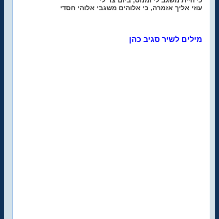
כי היית משגב לי ומנוס, ביום צר לי
עוזי אליך אזמרה, כי אלוהים משגבי אלוהי חסדי
מילים לשיר סגיב כהן