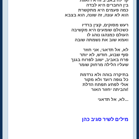
קר לה באביב והיא דואגת
בין החברים היא לבדה
כמה פעמים היא מתקשרת
הוא לא עונה, זה שונה, הוא בצבא
רעש מסוקים, קצין ברדיו
כשכולם שומעים היא מקשיבה
העולם כמנהגו נוהג לו
ואמא שוב את נשמתה שובה
לא, אל תדאגי, אני חוזר
סוף שבוע, חודש, לא יותר
פרח באביב, ישוב לפרוח בגנך
שעליו הלילה מרחוק שומר
בתיקרה בוהה ולא נרדמת
כל גופה רועד ולא מקור
אולי לפתע תפתח הדלת
והביתה יחזור האור!
לא, אל תדאגי...
מילים לשיר סגיב כהן