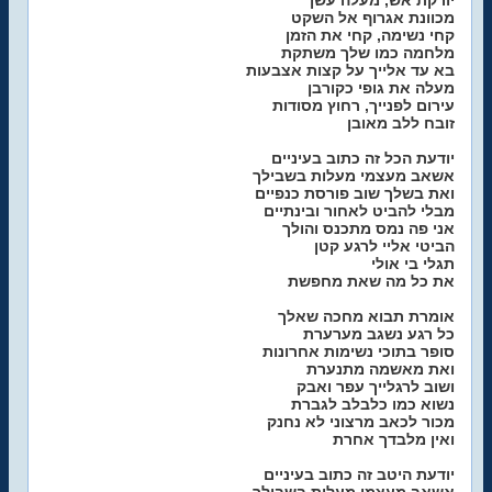
יורקת אש, מעלה עשן
מכוונת אגרוף אל השקט
קחי נשימה, קחי את הזמן
מלחמה כמו שלך משתקת
בא עד אלייך על קצות אצבעות
מעלה את גופי כקורבן
עירום לפנייך, רחוץ מסודות
זובח ללב מאובן
יודעת הכל זה כתוב בעיניים
אשאב מעצמי מעלות בשבילך
ואת בשלך שוב פורסת כנפיים
מבלי להביט לאחור ובינתיים
אני פה נמס מתכנס והולך
הביטי אליי לרגע קטן
תגלי בי אולי
את כל מה שאת מחפשת
אומרת תבוא מחכה שאלך
כל רגע נשגב מערערת
סופר בתוכי נשימות אחרונות
ואת מאשמה מתנערת
ושוב לרגלייך עפר ואבק
נשוא כמו כלבלב לגברת
מכור לכאב מרצוני לא נחנק
ואין מלבדך אחרת
יודעת היטב זה כתוב בעיניים