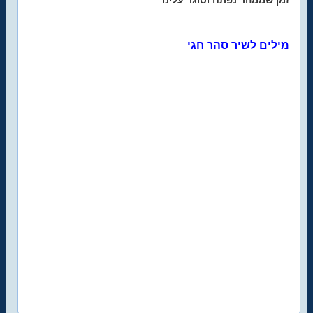
זמן שממהר נפתח וסוגר עלינו
מילים לשיר סהר חגי