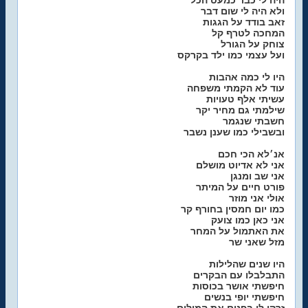
היה לי כבר כמעט הכל
ולא היה לי שום דבר
זאב בודד על הגגות
המחכה לטרף קל
צוחק על הגורל
ועל עצמי כמו ילד בקרקס
היו לי כמה אהבות
עוד לא הקמתי משפחה
עשיתי אלף טעויות
שילמתי גם מחיר יקר
חשבתי שנגמר
ובשבילי כמו שענן נשבר
אנ׳לא הכי חכם
אני לא אדיוט מושלם
אני שב ומנגן
פורט חיים על המיתר
אולי אני מוזר
כמו יום חמסין בחורף קר
אני כאן כמו צועק
את האתמול על המחר
מזל שאני שר
היו שנים שהלילות
התבלבלו עם הבקרים
חיפשתי אושר בכוסות
חיפשתי יופי בנשים