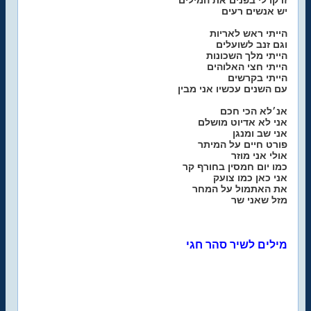
זרקו לי בפנים את המילים
יש אנשים רעים
הייתי ראש לאריות
וגם זנב לשועלים
הייתי מלך השכונות
הייתי חצי האלוהים
הייתי בקרשים
עם השנים עכשיו אני מבין
אנ׳לא הכי חכם
אני לא אדיוט מושלם
אני שב ומנגן
פורט חיים על המיתר
אולי אני מוזר
כמו יום חמסין בחורף קר
אני כאן כמו צועק
את האתמול על המחר
מזל שאני שר
מילים לשיר סהר חגי