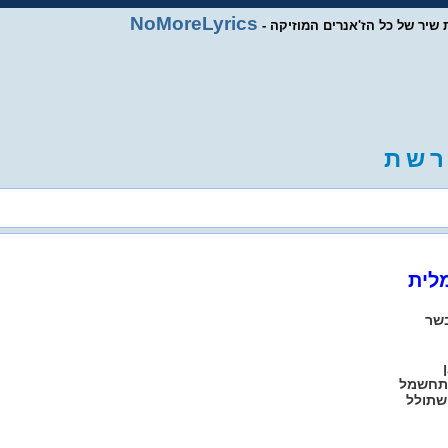
NoMoreLyrics
ות שיר של כל הז'אנרים המוזיקה
ר
ש
ת
לית
שר
התחשמל
שתולל