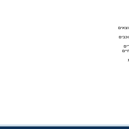
צאים
וכבים
ים
יים