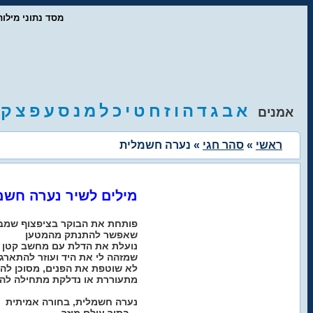
- מסד נתוני מיל
א
ב
ג
ד
ה
ו
ז
ח
ט
י
כ
ל
מ
נ
ס
ע
פ
צ
ק
אמנים
ראשי
»
סהר חגי
» נערה חשמלית
מילים לשיר נערה חשמ
פותחת את הבוקר בציפצוף שמב
שאפשר להתנתק מהמטען
נועלת את הדלת עם מחשב קטן
שמזהה לי את היד ועוזר להתארגן
לא שוטפת את הפנים, מסוכן ל
מתעוררת או נדלקת מתחילה לה
נערה חשמלית, בחורה אמיתית