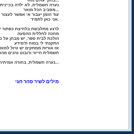
בתוך עולם מוזר...
נערה חשמלית, לא ילדה בכיינית
מסביב הכל מואר...
עוד הזמן יעבור אי אפשר לעצור
אני כאן לתמיד.
לרגע מתלבשת בלחיצת כפתור יו
מחכה לחללית ההסעה
הולכת לבית ספר, יש מבחן על כ
התקנתי לי במוח ת'מידע
אז אורזת ממתקים יש טיול למאד
חשמלית חייזר ורובוט נהנים מהח
נערה חשמלית, בחורה אמיתית...
מילים לשיר סהר חגי