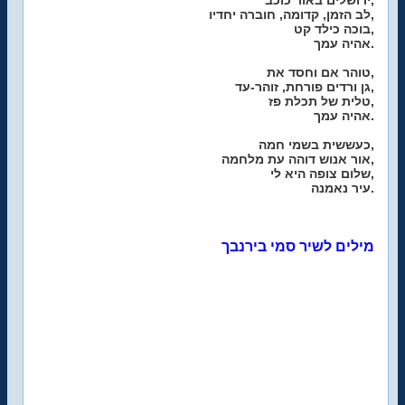
ירושלים באור כוכב,
לב הזמן, קדומה, חוברה יחדיו,
בוכה כילד קט,
אהיה עמך.
טוהר אם וחסד את,
גן ורדים פורחת, זוהר-עד,
טלית של תכלת פז,
אהיה עמך.
כעששית בשמי חמה,
אור אנוש דוהה עת מלחמה,
שלום צופה היא לי,
עיר נאמנה.
מילים לשיר סמי בירנבך