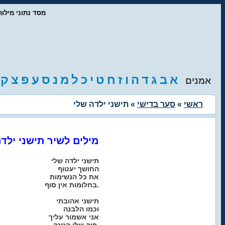
- מסד נתוני מיל
א
ב
ג
ד
ה
ו
ז
ח
ט
י
כ
ל
מ
נ
ס
ע
פ
צ
ק
אמנים
ראשי
»
סער בדישי
» תישני ילדה שלי
מילים לשיר תישני ילד
תישני ילדה שלי
החושך יעטוף
את כל הנשימות
בחלומות אין סוף.
תישני אהובתי
וכמו הלבנה
אני אשמור עליך