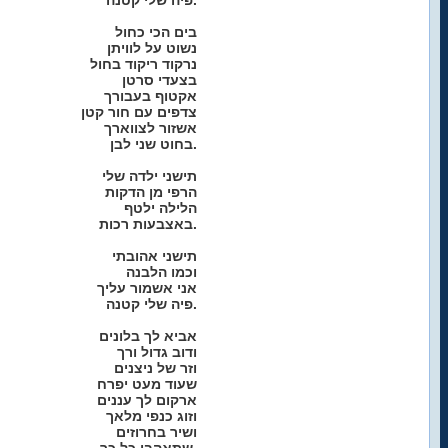
פיה שלי קטנה.
בים הכי כחול
נשוט על לוויתן
נרקוד ריקוד בחול
בצעדי סרטן
אקטוף בעבורך
צדפים עם חור קטן
אשזור לצווארך
בחוט שני לבן.
תישני ילדה שלי
הרפי מן הדקות
הלילה ילטף
באצבעות רכות.
תישני אהובתי
וכמו הלבנה
אני אשמור עליך
פיה שלי קטנה.
אביא לך בלונים
ודוב גדול ורך
וזר של ניצנים
שעוד מעט יפרח
ארקום לך עננים
וזוג כנפי מלאך
ושיר בחרוזים