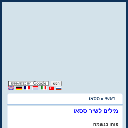
ראשי
» ססאו
מילים לשיר ססאו
פוהו בנשמה