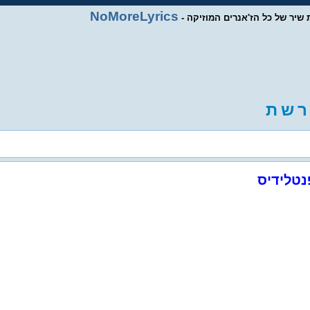
NoMoreLyrics
ות שיר של כל הז'אנרים המוזיקה
ר
ש
ת
נטלידיס