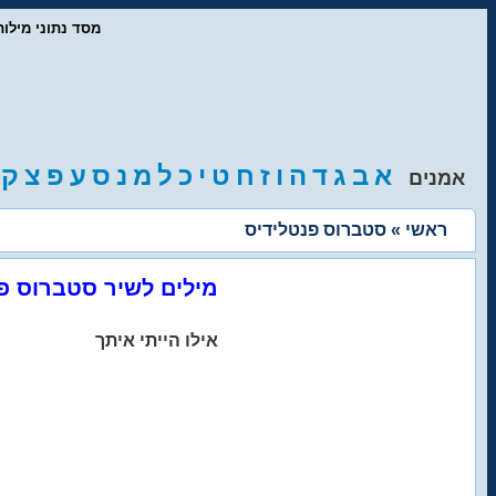
- מסד נתוני מיל
א
ב
ג
ד
ה
ו
ז
ח
ט
י
כ
ל
מ
נ
ס
ע
פ
צ
ק
אמנים
ראשי
» סטברוס פנטלידיס
מילים לשיר סטברוס פ
אילו הייתי איתך