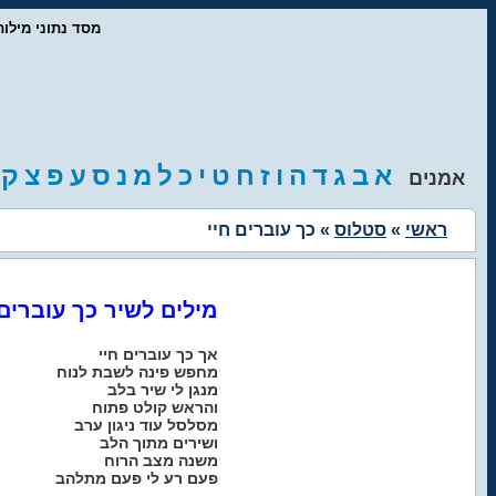
- מסד נתוני מיל
א
ב
ג
ד
ה
ו
ז
ח
ט
י
כ
ל
מ
נ
ס
ע
פ
צ
ק
אמנים
ראשי
»
סטלוס
» כך עוברים חיי
מילים לשיר כך עוברים 
אך כך עוברים חיי
מחפש פינה לשבת לנוח
מנגן לי שיר בלב
והראש קולט פתוח
מסלסל עוד ניגון ערב
ושירים מתוך הלב
משנה מצב הרוח
פעם רע לי פעם מתלהב