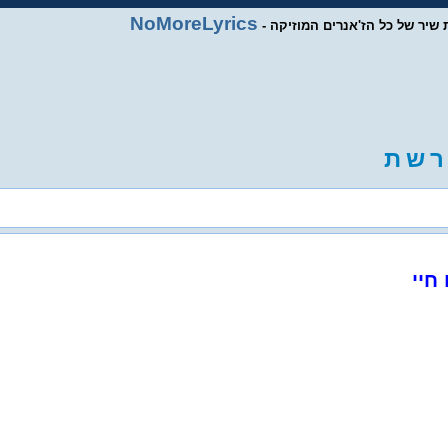
NoMoreLyrics
ות שיר של כל הז'אנרים המוזיקה
ר
ש
ת
חיי