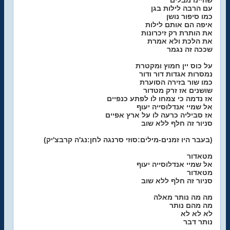
שהיינו מבלים
עם הרבה לילות בגן
כמו סיפור נושן
איפה הם אותם לילות
את הותרת רק זיכרונות
את הלכת ולא אמרת
שככה זה נגמר
על כוס יין חמוץ ומקטרת
נמסרות אגדות דור ודור
כמו שור בזירה הסוערת
שושנים אז זרק מטדור
אז נדמה כי צמחו לו לפתע כנפיים
אל שמיי אנדלוסייה יעוף
אז סביליה כרעה לו על ארץ אפיים
סניור זה חלף ללא שוב
(בעבר היו זמנים-מילים:סוזי סרנגה לחן:נג'ה קרבצ'יק)
מטאדור
אל שמיי אנדלוסייה יעוף
מטאדור
סניור זה חלף ללא שוב
מה מה נותר מאלה
מה מהם נותר
לא לא לא
נותר דבר