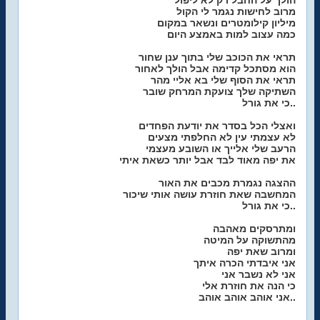
הולך על החבל רק לא ליפול
מרוב לחישות נגמר לי הקול
מיליון קילומטרים ונשאר במקום
כמה עצוב למות באמצע היום
תראי את הכוכב שלי בתוך ענן שחור
הוא מסתכל קדימה אבל הולך לאחור
תראי את הסוף שלי בא אליי מהר
השתיקה שלך צועקת המרחק שובר
כי את גורל..
ואצלי הכל בסדר את יודעת הפחדים
לא עצמתי עין לא החלפתי מצעים
הרעב שלי אלייך או השובע מעצמי
את יפה מאוד לבד אבל יותר כשאת איתי
ההצגה נגמרת מכבים את האור
המחשבה שאת חוזרת עושה אותי שיכור
כי את גורל..
ומתרסקים מאהבה
מהתשוקה על המיטה
ומרוב שאת יפה
אני איבדתי הכרה איתך
אני לא נשבר אני
כי הנה את חוזרת אלי
אני אוהב אוהב אוהב..