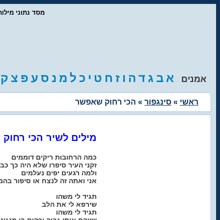
- מסד נתוני מיל
א
ב
ג
ד
ה
ו
ז
ח
ט
י
כ
ל
מ
נ
ס
ע
פ
צ
ק
אמנים
ראשי
»
סינגפור
» הכי רחוק שאפשר
מילים לשיר הכי רחוק
כמה הרחובות ריקים דוממים
זקני העיר סיפרו שלא היה כך כב
ולמה רגעים יפים נעלמים
אני ואתה זה לנצח או סיפור בה
תגיד לי משהו
שירפא לי את הלב
תגיד לי משהו