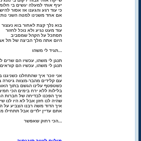
שייקח אותי גבוה ירקום בי מנגינו
יעיף אותי למעלה יגשים בי חלומ
כי עוד רגע והגענו אז אסור להיש
אם אחד משנינו למטה השני נותן 
בוא נלך קצת לאחור בוא נעצור
עוד מעט נגיע ולא נוכל לחזור
תסתכל על הקהל שמסביב
היום אתה מלך הביצה של תל אב
תגיד לי משהו...
תנגן לי משהו, עכשיו הם שרים ל
תנגן לי משהו, עכשיו הם קוראים 
אני זוכר איך שהתחלנו כשניגנו 
עם קלידים מהבר-מצווה גיטרה ב
כשטפטף עלינו הגשם בתוך האוה
בלילות ללא ירח בימים הכי חמים
איך הפכנו לבדיחה של חברות ה
שהיה לנו חזון אבל לא היו לנו שי
איך הדוד משה רבנו הצביע על ה
אתם עדיין ילדים אבל תתחילו מ
הכי רחוק שאפשר...