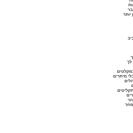
ת
ות
בר
יותר
יב
ך
לך
במקלטים
לי מיתרים
לים
תקליטים
רים
הר
מחר