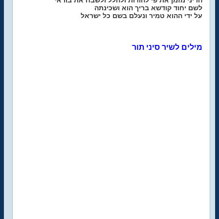
הריני מזמן את פי להודות ולהלל ולשבח את בוראי
לשם יחוד קודשא בריך הוא ושכינתה
על ידי ההוא טמיר ונעלם בשם כל ישראל
מילים לשיר סיני תור