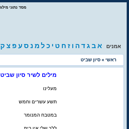
- מסד נתוני מיל
א
ב
ג
ד
ה
ו
ז
ח
ט
י
כ
ל
מ
נ
ס
ע
פ
צ
ק
אמנים
ראשי
» סיון שביט
מילים לשיר סיון שביט
מעלינו
תשע עשרים וחמש
במטבח המנומר
ללב שלי אין בית