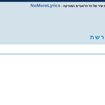
NoMoreLyrics
ות שיר של כל הז'אנרים המוזיקה
ר
ש
ת