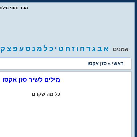
- מסד נתוני מיל
א
ב
ג
ד
ה
ו
ז
ח
ט
י
כ
ל
מ
נ
ס
ע
פ
צ
ק
אמנים
ראשי
» סזן אקסו
מילים לשיר סזן אקסו
כל מה שקדם