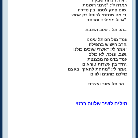
ולא הנרות שבקיר".
אמרה לי: "אינני רושמת
שום פתק לטמון בין סדקיו.
כי מה שנתתי לכותל רק אמש,
גדול ממילים ומכתב".
הכותל - אזוב ועצבת...
עמד מול הכותל עימנו
הרב הישיש בתפילה.
אמר לי: "אשרי שזכינו כולנו"
ושב, ונזכר, לא כולם.
עמד בדמעה מנצנצת
יחיד בין עשרות טוראים.
אמר לי: "מתחת לחאקי, בעצם,
כולכם כוהנים ולווים
הכותל אזוב ועצבת...
מילים לשיר שלווה ברטי