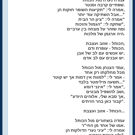
עמדה נערה מול הכותל
שפתיים קרבה וסנטר.
אמרה לי: "תקיעות השופר חזקות הן,
אבל השתיקה עוד יותר..."
אמרה לי: "ציון הר הבית"
שתקה לי: "הגמול והזכות",
ומה שזהר על מצחה בין ערביים
היה ארגמן של מלכות.
הכותל - אזוב ועצבת,
הכותל - עופרת ודם.
יש אנשים עם לב של אבן,
יש אבנים עם לב אדם.
עמד הצנחן מול הכותל,
מכל מחלקתו רק אחד
אמר לי: "למוות אין דמות אך יש קוטר -
תשעה מילימטר בלבד..."
אמר לי: "אינני דומע",
ושב להשפיל מבטים,
"אך סבא שלי, אלוהים היודע,
קבור כאן בהר הזיתים".
הכותל - אזוב ועצבת...
עמדה בשחורים מול הכותל
אמו של אחד מן החי"ר.
אמרה לי: "עיני נערי הדולקות הן