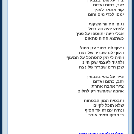
צייר על גופי בצבעיך
זהב, כתום ואדום
קווי מתאר לפניך
ימסו לכדי מים וחום
וגופי החיוור השקוף
לפתע יהיה כה גדול
אגלי זיעה יתווספו על פניך
כשתצא החיה פתאום
ונעוף לנו בתוך ענן כחול
ונעוף לנו שבריר של נצח
ויהיה לי זמן להסתכל על המעוף
ולהגיד לעצמי שכן היינו
שכן היינו שבריר של נצח
צייר על גופי בצבעיך
זהב, כתום ואדום
צייר אהבה אחרת
אהבה שאפשר רק לחלום
ותבטיח המון הבטחות
שלא תוכל לקיים
ונחיה עם זה עד הסוף
כי הסוף תמיד אורב