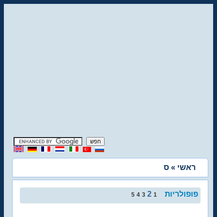
ראשי
» ס
פופולריות
2
5
4
3
1