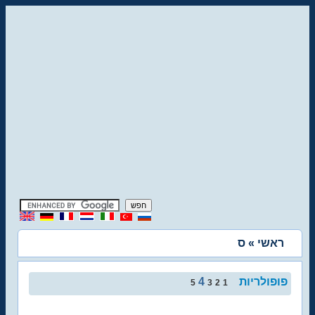
ראשי
» ס
פופולריות
4
5
3
2
1