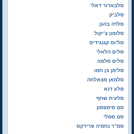
סלבאדור דאלי
סלביק
סלדה בהגן
סלומון צ'יקול
סליוס קגנגידיס
סלים הלאלי
סלים סלמה
סלימן בן חמו
סלמאן מצאלחה
סלע דנא
סלעית שחף
סם סימפסון
סם סמלי
סמ"ר נחמיה פרידקס