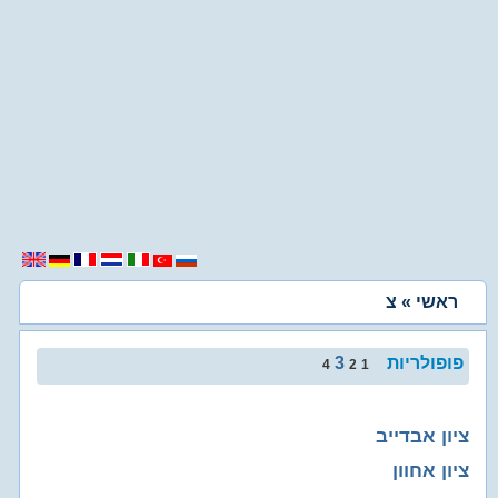
ראשי
» צ
פופולריות
3
4
2
1
ציון אבדייב
ציון אחוון